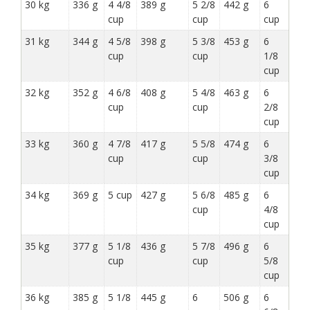
30 kg
336 g
4 4/8
389 g
5 2/8
442 g
6
cup
cup
cup
31 kg
344 g
4 5/8
398 g
5 3/8
453 g
6
cup
cup
1/8
cup
32 kg
352 g
4 6/8
408 g
5 4/8
463 g
6
cup
cup
2/8
cup
33 kg
360 g
4 7/8
417 g
5 5/8
474 g
6
cup
cup
3/8
cup
34 kg
369 g
5 cup
427 g
5 6/8
485 g
6
cup
4/8
cup
35 kg
377 g
5 1/8
436 g
5 7/8
496 g
6
cup
cup
5/8
cup
36 kg
385 g
5 1/8
445 g
6
506 g
6