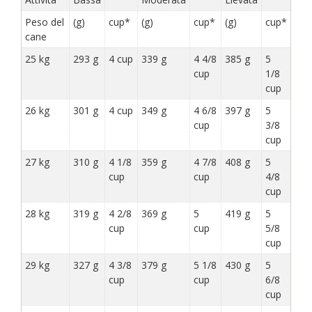
Peso del
(g)
cup*
(g)
cup*
(g)
cup*
cane
25 kg
293 g
4 cup
339 g
4 4/8
385 g
5
cup
1/8
cup
26 kg
301 g
4 cup
349 g
4 6/8
397 g
5
cup
3/8
cup
27 kg
310 g
4 1/8
359 g
4 7/8
408 g
5
cup
cup
4/8
cup
28 kg
319 g
4 2/8
369 g
5
419 g
5
cup
cup
5/8
cup
29 kg
327 g
4 3/8
379 g
5 1/8
430 g
5
cup
cup
6/8
cup