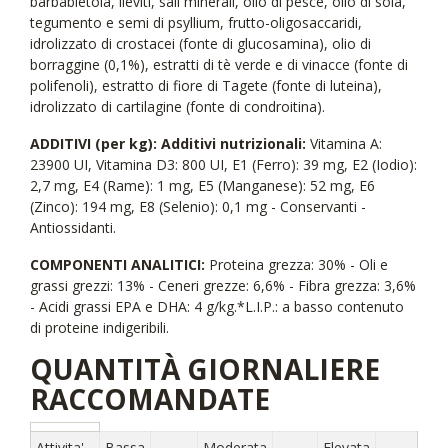
barbabietola, lieviti, sali minerali, olio di pesce, olio di soia,
tegumento e semi di psyllium, frutto-oligosaccaridi,
idrolizzato di crostacei (fonte di glucosamina), olio di
borraggine (0,1%), estratti di tè verde e di vinacce (fonte di
polifenoli), estratto di fiore di Tagete (fonte di luteina),
idrolizzato di cartilagine (fonte di condroitina).
ADDITIVI (per kg): Additivi nutrizionali:
Vitamina A:
23900 UI, Vitamina D3: 800 UI, E1 (Ferro): 39 mg, E2 (Iodio):
2,7 mg, E4 (Rame): 1 mg, E5 (Manganese): 52 mg, E6
(Zinco): 194 mg, E8 (Selenio): 0,1 mg - Conservanti -
Antiossidanti.
COMPONENTI ANALITICI:
Proteina grezza: 30% - Oli e
grassi grezzi: 13% - Ceneri grezze: 6,6% - Fibra grezza: 3,6%
- Acidi grassi EPA e DHA: 4 g/kg.*L.I.P.: a basso contenuto
di proteine indigeribili.
QUANTITÀ GIORNALIERE
RACCOMANDATE
Attivita'
Bassa
Moderata
Elevata