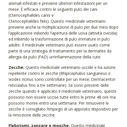
animali infestati e previene ulteriori infestazioni per un
mese. È efficace contro le seguenti pulci dei cani
(Ctenocephalides canis e
Ctenocephalides felis). Questo medicinale veterinario
previene anche la moltiplicazione di pulci per due mesi dopo
l’applicazione inibendo l’apertura delle uova (attività ovicida)
ed inibendo la trasformazione di pulci immature in pulci
adulte. Il medicinale veterinario può essere usato come
parte di una strategia di trattamento per la dermatite da
allergia da pulci (FAD) un’infiammazione della cute.
Zecche:
Questo medicinale veterinario uccide e ha azione
repellente contro le zecche (Rhipicephalus sanguineus e
Ixodes ricinus sono controllate per un mese; Dermacentor
reticulatus fino a tre settimane). Se sono presenti delle
zecche quando è applicato il medicinale veterinario, queste
possono non essere uccise tutte entro le prime 48 ore ma
possono morire entro una settimana. Per rimuovere le
zecche è consigliato l’impiego di un apposito dispositivo per
la rimozione delle zecche.
Flebotomi, zanzare e mosche:
Questo medicinale