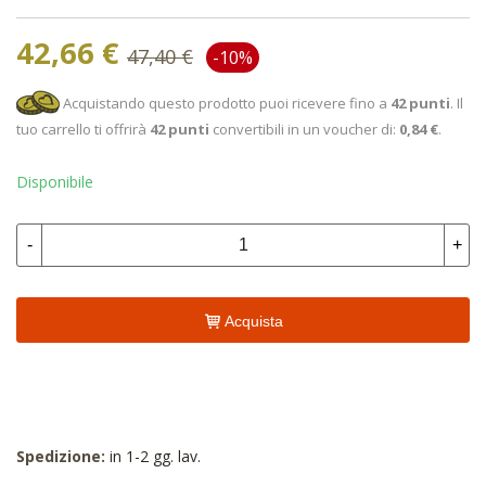
42,66 €
47,40 €
-10%
Acquistando questo prodotto puoi ricevere fino a
42
punti
. Il
tuo carrello ti offrirà
42
punti
convertibili in un voucher di:
0,84 €
.
Disponibile
-
+
Acquista
Spedizione:
in 1-2 gg. lav.