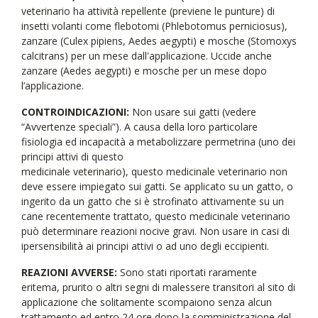
veterinario ha attività repellente (previene le punture) di
insetti volanti come flebotomi (Phlebotomus perniciosus),
zanzare (Culex pipiens, Aedes aegypti) e mosche (Stomoxys
calcitrans) per un mese dall'applicazione. Uccide anche
zanzare (Aedes aegypti) e mosche per un mese dopo
l’applicazione.
CONTROINDICAZIONI:
Non usare sui gatti (vedere
“Avvertenze speciali”). A causa della loro particolare
fisiologia ed incapacità a metabolizzare permetrina (uno dei
principi attivi di questo
medicinale veterinario), questo medicinale veterinario non
deve essere impiegato sui gatti. Se applicato su un gatto, o
ingerito da un gatto che si è strofinato attivamente su un
cane recentemente trattato, questo medicinale veterinario
può determinare reazioni nocive gravi. Non usare in casi di
ipersensibilità ai principi attivi o ad uno degli eccipienti.
REAZIONI AVVERSE:
Sono stati riportati raramente
eritema, prurito o altri segni di malessere transitori al sito di
applicazione che solitamente scompaiono senza alcun
trattamento ed entro 24 ore dopo la somministrazione del