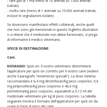
- rare (più di 1 ma meno di 10 animali su 1.000 animali
trattati)
- molto rare (meno di 1 animale su 10.000 animali trattati,
incluse le segnalazioni isolate)
Se dovessero manifestarsi effetti collaterali, anche quelli
che non sono già menzionati in questo foglietto illustrativo
o si ritiene che il medicinale non abbia funzionato, si prega
di informarne il medico veterinario.
SPECIE DI DESTINAZIONE:
Cani.
DOSAGGIO:
Spot-on. Il vostro veterinario determinerà
l’applicatore per spot-on corretto per il vostro cane (vedere
anche il paragrafo “Avvertenze speciali”). La dose minima
raccomandata è 6,4 mg dinotefuran/kg peso corporeo, 0,6
mg piriproxifene/kg peso corporeo e 46,6 mg
permetrina/kg peso corporeo, equivalenti a 0,12 ml del
medicinale veterinario per kg di peso corporeo. La tabella
seguente mostra il formato dell’applicatore per spot-on da
usare in base al peso del cane: