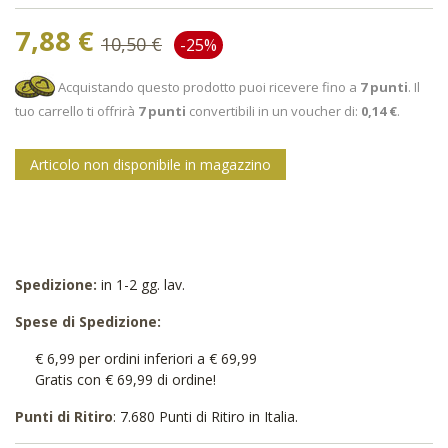
7,88 €
10,50 €
-25%
Acquistando questo prodotto puoi ricevere fino a
7
punti
. Il
tuo carrello ti offrirà
7
punti
convertibili in un voucher di:
0,14 €
.
Articolo non disponibile in magazzino
Spedizione:
in 1-2 gg. lav.
Spese di Spedizione:
€ 6,99 per ordini inferiori a € 69,99
Gratis con € 69,99 di ordine!
Punti di Ritiro
: 7.680 Punti di Ritiro in Italia.