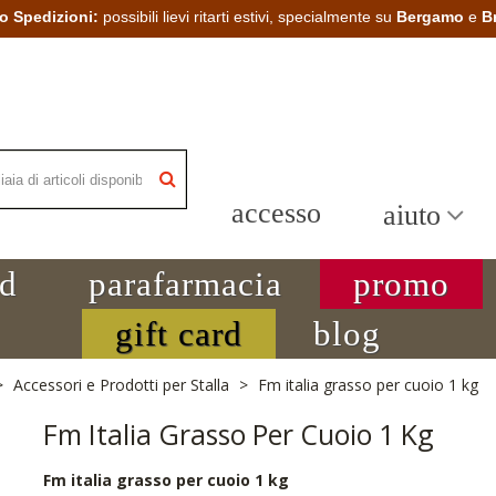
o Spedizioni:
possibili lievi ritarti estivi, specialmente su
Bergamo
e
B
accesso
aiuto
nd
parafarmacia
promo
gift card
blog
>
Accessori e Prodotti per Stalla
>
Fm italia grasso per cuoio 1 kg
Fm Italia Grasso Per Cuoio 1 Kg
Fm italia grasso per cuoio 1 kg