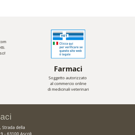
.com
tti.
sci!
Farmaci
Soggetto autorizzato
al commercio online
di medicinali veterinari
aci
., Strada della
19 - 63100 Ascoli