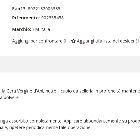
Ean13:
8022132005335
Riferimento:
902355458
Marchio:
FM Italia
Aggiungi per confrontare
0
Aggiungi alla lista dei desideri
(
1
la Cera Vergine d'Api, nutre il cuoio da selleria in profondità manten
la polvere.
enga assorbito completamente. Applicare abbondantemente su prodotti 
ale, ripetere periodicamente tale operazione.