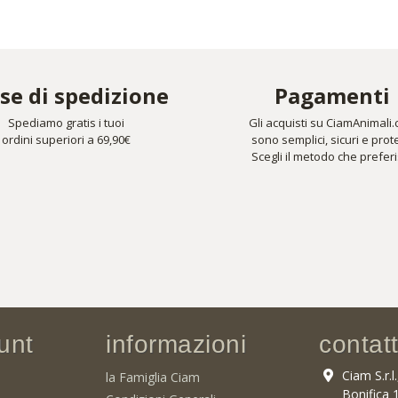
se di spedizione
Pagamenti
Spediamo gratis i tuoi
Gli acquisti su CiamAnimali
ordini superiori a 69,90€
sono semplici, sicuri e prote
Scegli il metodo che preferi
unt
informazioni
contatt
Ciam S.r.l
la Famiglia Ciam
Bonifica 