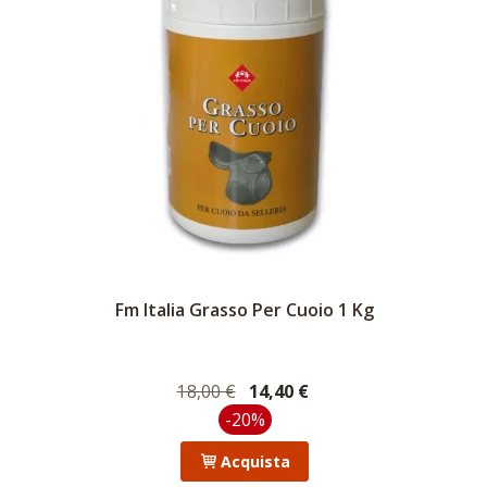
Fm Italia Grasso Per Cuoio 1 Kg
Aggiungi alla lista dei desideri
18,00 €
14,40 €
-20%
Acquista