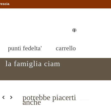
rescia
0
punti fedelta'
carrello
la famiglia ciam
potrebbe piacerti
anche