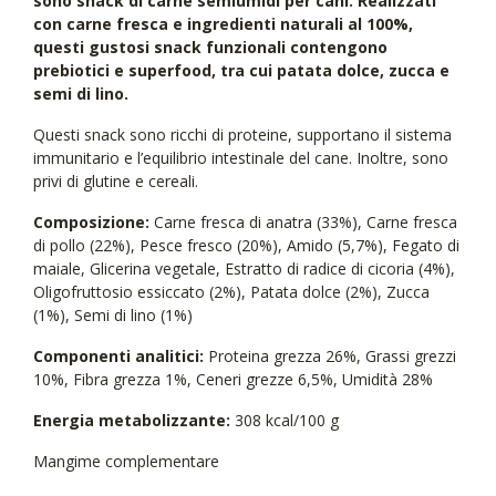
sono snack di carne semiumidi per cani. Realizzati
con carne fresca e ingredienti naturali al 100%,
questi gustosi snack funzionali contengono
prebiotici e superfood, tra cui patata dolce, zucca e
semi di lino.
Questi snack sono ricchi di proteine, supportano il sistema
immunitario e l’equilibrio intestinale del cane. Inoltre, sono
privi di glutine e cereali.
Composizione:
Carne fresca di anatra (33%), Carne fresca
di pollo (22%), Pesce fresco (20%), Amido (5,7%), Fegato di
maiale, Glicerina vegetale, Estratto di radice di cicoria (4%),
Oligofruttosio essiccato (2%), Patata dolce (2%), Zucca
(1%), Semi di lino (1%)
Componenti analitici:
Proteina grezza 26%, Grassi grezzi
10%, Fibra grezza 1%, Ceneri grezze 6,5%, Umidità 28%
Energia metabolizzante:
308 kcal/100 g
Mangime complementare