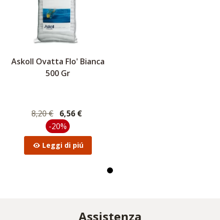
Askoll Ovatta Flo' Bianca
500 Gr
8,20 €
6,56 €
-20%
Leggi di piú
Assistenza