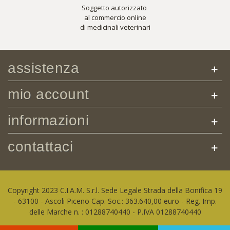
Soggetto autorizzato
al commercio online
di medicinali veterinari
assistenza
mio account
informazioni
contattaci
Copyright 2023 C.I.A.M. S.r.l. Sede Legale Strada della Bonifica 19
- 63100 - Ascoli Piceno Cap. Soc.: 363.640,00 euro - Reg. Imp.
delle Marche n. : 01288740440 - P.IVA 01288740440